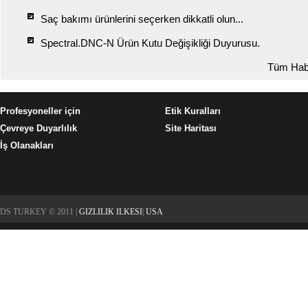
Saç bakımı ürünlerini seçerken dikkatli olun...
Spectral.DNC-N Ürün Kutu Değişikliği Duyurusu.
Tüm Hab
Profesyoneller için
Etik Kuralları
Çevreye Duyarlılık
Site Haritası
İş Olanakları
DS TURKEY © 2011 |
GIZLILIK ILKESI
|
USA