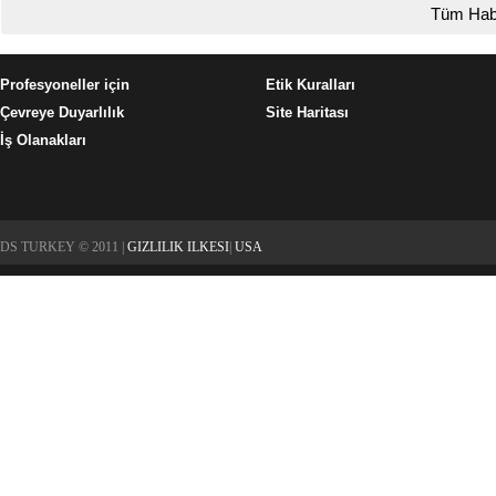
Tüm Hab
Profesyoneller için
Etik Kuralları
Çevreye Duyarlılık
Site Haritası
İş Olanakları
DS TURKEY © 2011 |
GIZLILIK ILKESI
|
USA