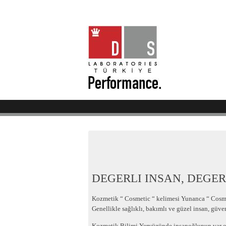
DEGERLI INSAN, DEGE
Kozmetik “ Cosmetic “ kelimesi Yunanca “ Cosmos 
Genellikle sağlıklı, bakımlı ve güzel insan, güve
Kozmetik Bilimi Yeryüzünde insanoğlunun var olm