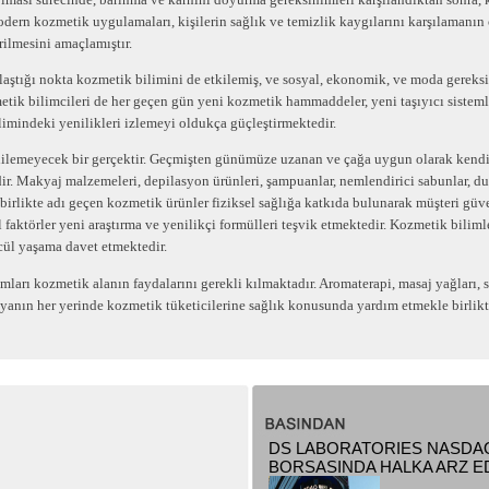
ern kozmetik uygulamaları, kişilerin sağlık ve temizlik kaygılarını karşılamanın 
rilmesini amaçlamıştır.
ulaştığı nokta kozmetik bilimini de etkilemiş, ve sosyal, ekonomik, ve moda gerek
tik bilimcileri de her geçen gün yeni kozmetik hammaddeler, yeni taşıyıcı sistemle
limindeki yenilikleri izlemeyi oldukça güçleştirmektedir.
 edilemeyecek bir gerçektir. Geçmişten günümüze uzanan ve çağa uygun olarak kend
r. Makyaj malzemeleri, depilasyon ürünleri, şampuanlar, nemlendirici sabunlar, duş
irlikte adı geçen kozmetik ürünler fiziksel sağlığa katkıda bulunarak müşteri güve
 faktörler yeni araştırma ve yenilikçi formülleri teşvik etmektedir. Kozmetik bilimle
cül yaşama davet etmektedir.
ları kozmetik alanın faydalarını gerekli kılmaktadır. Aromaterapi, masaj yağları, 
ünyanın her yerinde kozmetik tüketicilerine sağlık konusunda yardım etmekle birlik
DS LABORATORIES NASDA
BORSASINDA HALKA ARZ ED