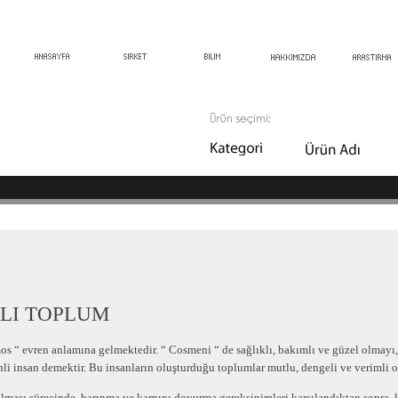
RLI TOPLUM
“ evren anlamına gelmektedir. “ Cosmeni “ de sağlıklı, bakımlı ve güzel olmayı, b
nli insan demektir. Bu insanların oluşturduğu toplumlar mutlu, dengeli ve verimli ol
ası sürecinde, barınma ve karnını doyurma gereksinimleri karşılandıktan sonra, ko