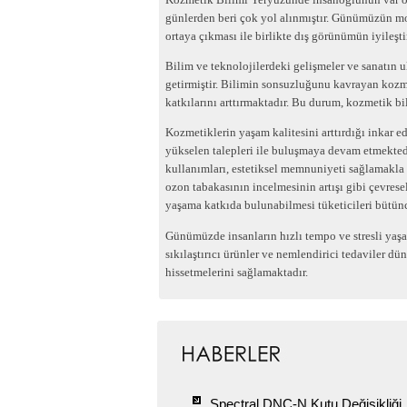
günlerden beri çok yol alınmıştır. Günümüzün mod
ortaya çıkması ile birlikte dış görünümün iyileşti
Bilim ve teknolojilerdeki gelişmeler ve sanatın 
getirmiştir. Bilimin sonsuzluğunu kavrayan kozme
katkılarını arttırmaktadır. Bu durum, kozmetik bi
Kozmetiklerin yaşam kalitesini arttırdığı inkar
yükselen talepleri ile buluşmaya devam etmektedi
kullanımları, estetiksel memnuniyeti sağlamakla b
ozon tabakasının incelmesinin artışı gibi çevresel
yaşama katkıda bulunabilmesi tüketicileri bütün
Günümüzde insanların hızlı tempo ve stresli yaşam
sıkılaştırıcı ürünler ve nemlendirici tedaviler d
hissetmelerini sağlamaktadır.
Spectral.DNC-N Kutu Değişikliği