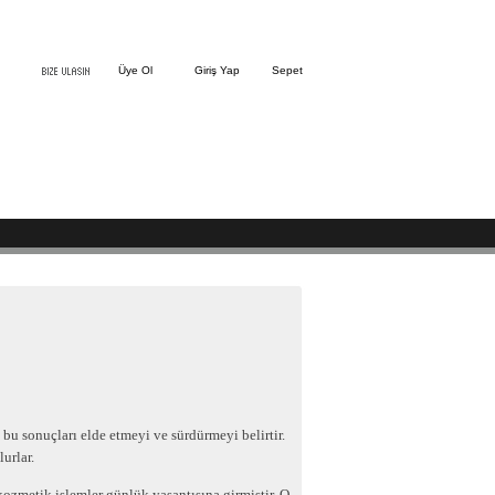
Üye Ol
Giriş Yap
Sepet
u sonuçları elde etmeyi ve sürdürmeyi belirtir.
urlar.
zmetik işlemler günlük yaşantısına girmiştir. O