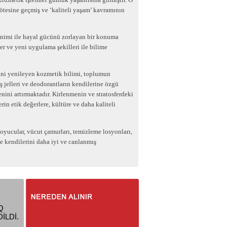
ötesine geçmiş ve ‘kaliteli yaşam’ kavramının
sinimi ile hayal gücünü zorlayan bir konuma
r ve yeni uygulama şekilleri ile bilime
ini yenileyen kozmetik bilimi, toplumun
 jelleri ve deodorantların kendilerine özgü
nini artırmaktadır. Kirlenmenin ve stratosferdeki
rin etik değerlere, kültüre ve daha kaliteli
soyucular, vücut çamurları, temizleme losyonları,
te kendilerini daha iyi ve canlanmış
Q
İLDİ.