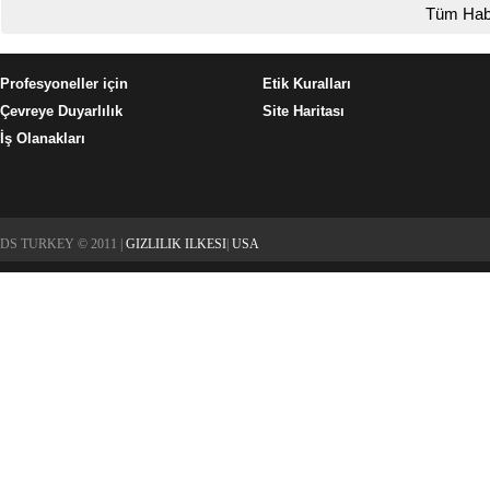
Tüm Hab
Profesyoneller için
Etik Kuralları
Çevreye Duyarlılık
Site Haritası
İş Olanakları
DS TURKEY © 2011 |
GIZLILIK ILKESI
|
USA