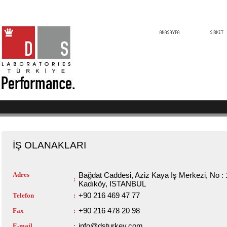
İŞ OLANAKLARI
Adres
Bağdat Caddesi, Aziz Kaya Iş Merkezi, No : 1
:
Kadıköy, ISTANBUL
+90 216 469 47 77
Telefon
:
+90 216 478 20 98
Fax
:
info@dsturkey.com
E-mail
: