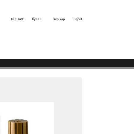
Üye Ol
Giriş Yap
Sepet