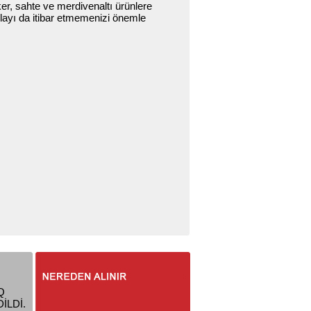
er, sahte ve merdivenaltı ürünlere
olayı da itibar etmemenizi önemle
Q
İLDİ.